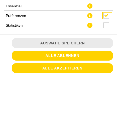
Essenziell
WEIN
Präferenzen
Statistiken
SÜSS & SALZIG
VORWEG. DAZU. DANACH.
AUSWAHL SPEICHERN
ALLE ABLEHNEN
TORTILLA CHIPS
ALLE AKZEPTIEREN
mit Käsedip
JETZT BESTELLEN