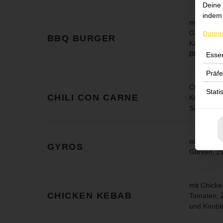
Deine 
indem 
mit Rindfl
Gewürzgur
Daten
BBQ BURGER
Krautsalat
BBQ Sauc
Essen
Präf
Chili con 
Stati
CHILI CON CARNE
Krautsalat
Salsadress
mit Gyros,
GYROS
Gurken, Zw
mit Chicke
CHICKEN KEBAB
Tomaten, Z
und Knobl