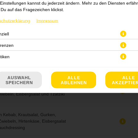
Einstellungen kannst du jederzeit ändern. Mehr zu den Diensten erfähr
Du auf das Fragezeichen klickst.
eisch, Chester-Käse,
ken, Tomaten, Zwiebeln,
schutzerklärung
Impressum
, Eisbergsalat, Hausdressing und
e
ziell
erenzen
Carne mit Mais, Gouda, Gurken,
stiken
, Eisbergsalat, Hausdressing und
ing
AUSWAHL
ALLE
ALLE
SPEICHERN
ABLEHNEN
AKZEPTIE
 Gouda, Krautsalat, Tomaten,
iebeln, Eisbergsalat und Tzatziki
n Kebab, Krautsalat, Gurken,
wiebeln, Hirtenkäse, Eisbergsalat
auchdressing