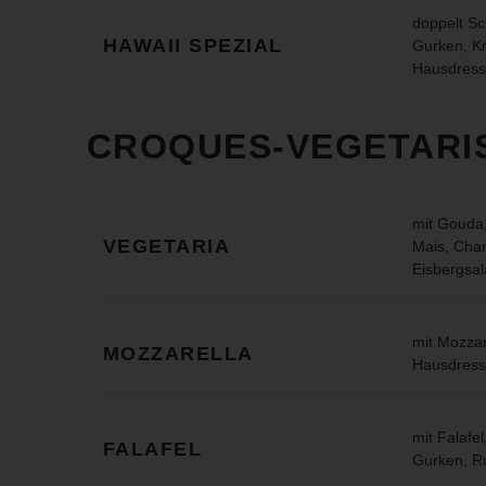
doppelt Sc
HAWAII SPEZIAL
Gurken, Kr
Hausdress
CROQUES-VEGETARI
mit Gouda,
VEGETARIA
Mais, Cha
Eisbergsal
mit Mozzar
MOZZARELLA
Hausdress
mit Falafe
FALAFEL
Gurken, R