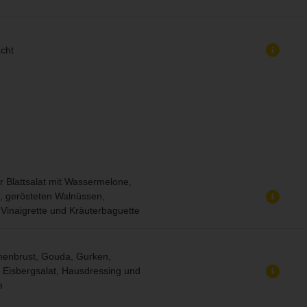
cht
 Blattsalat mit Wassermelone,
, gerösteten Walnüssen,
Vinaigrette und Kräuterbaguette
henbrust, Gouda, Gurken,
, Eisbergsalat, Hausdressing und
e