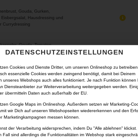
henbrust, Gouda, Gurken,
, Eisbergsalat, Hausdressing und
r Currydressing
kasseler, Gouda, Tomaten,
DATENSCHUTZEINSTELLUNGEN
autsalat, Eisbergsalat und
ing
tzen Cookies und Dienste Dritter, um unseren Onlineshop zu betreiben
sch essenzielle Cookies werden zwingend benötigt, damit bei Deinem
sch, Gouda, Tomaten, Zwiebeln,
 unseres Webshops auch alles funktioniert. Je nach Funktion können
autsalat, Eisbergsalat und
n Diensteanbieter zur Weiterverarbeitung weitergegeben werden. Eini
ing
er übermitteln Daten auch außerhalb der EU.
utzen Google Maps im Onlineshop. Außerdem setzen wir Marketing-Co
amit wir Dich auf unseren Webshopseiten wiedererkennen und den Erfo
eisch, Chester-Käse,
er Marketingkampagnen messen können.
ken, Tomaten, Zwiebeln,
, Eisbergsalat, Hausdressing, Senf
nst der Verarbeitung widersprechen, indem Du "Alle ablehnen" klickst.
up
 Fall sind allerdings die Funktionalitäten im Webshop stark eingeschrä