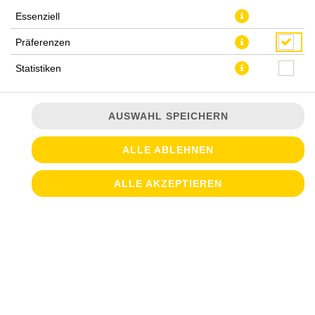
Essenziell
CROQUES-VEGETARISCH
Präferenzen
Statistiken
SÜSS & SALZIG
VORWEG. DAZU. DANACH.
AUSWAHL SPEICHERN
ALLE ABLEHNEN
TORTILLA CHIPS
ALLE AKZEPTIEREN
mit Käsedip
JETZT BESTELLEN