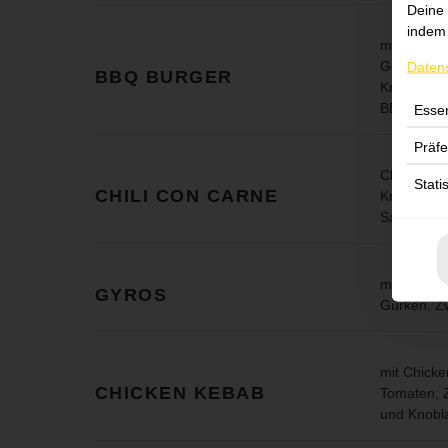
Deine 
indem 
mit Rindfl
Gewürzgur
Daten
BBQ BURGER
Krautsalat
BBQ Sauc
Essen
Präf
Chili con 
Stati
CHILI CON CARNE
Krautsalat
Salsadress
mit Gyros,
GYROS
Gurken, Zw
mit Chicke
CHICKEN KEBAB
Tomaten, Z
und Knobl