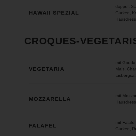
doppelt Sc
HAWAII SPEZIAL
Gurken, Kr
Hausdress
CROQUES-VEGETARI
mit Gouda,
VEGETARIA
Mais, Cha
Eisbergsal
mit Mozzar
MOZZARELLA
Hausdress
mit Falafe
FALAFEL
Gurken, R