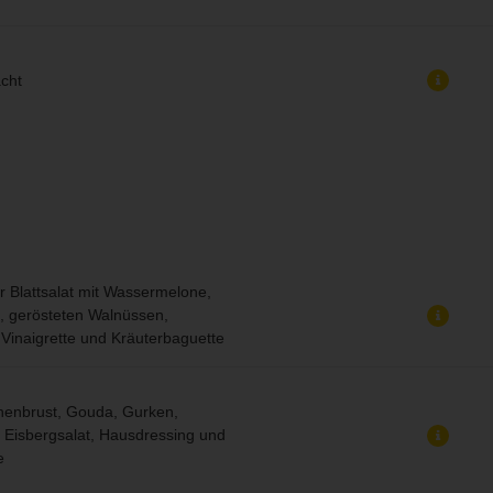
cht
 Blattsalat mit Wassermelone,
, gerösteten Walnüssen,
Vinaigrette und Kräuterbaguette
henbrust, Gouda, Gurken,
, Eisbergsalat, Hausdressing und
e