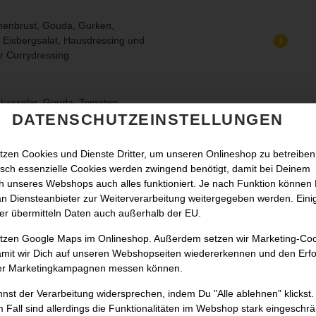
henbrust, Gouda, Gurken,
, Eisbergsalat, Hausdressing und
r Currydressing
kasseler, Gouda, Tomaten,
DATENSCHUTZEINSTELLUNGEN
autsalat, Eisbergsalat und
ing
tzen Cookies und Dienste Dritter, um unseren Onlineshop zu betreiben
sch essenzielle Cookies werden zwingend benötigt, damit bei Deinem
sch, Gouda, Tomaten, Zwiebeln,
 unseres Webshops auch alles funktioniert. Je nach Funktion können
autsalat, Eisbergsalat und
n Diensteanbieter zur Weiterverarbeitung weitergegeben werden. Eini
ing
er übermitteln Daten auch außerhalb der EU.
utzen Google Maps im Onlineshop. Außerdem setzen wir Marketing-Co
amit wir Dich auf unseren Webshopseiten wiedererkennen und den Erfo
eisch, Chester-Käse,
er Marketingkampagnen messen können.
ken, Tomaten, Zwiebeln,
, Eisbergsalat, Hausdressing, Senf
nst der Verarbeitung widersprechen, indem Du "Alle ablehnen" klickst.
up
 Fall sind allerdings die Funktionalitäten im Webshop stark eingeschrä