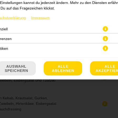
Einstellungen kannst du jederzeit ändern. Mehr zu den Diensten erfähr
Du auf das Fragezeichen klickst.
eisch, Chester-Käse,
ken, Tomaten, Zwiebeln,
schutzerklärung
Impressum
, Eisbergsalat, Hausdressing und
e
ziell
erenzen
Carne mit Mais, Gouda, Gurken,
stiken
, Eisbergsalat, Hausdressing und
ing
AUSWAHL
ALLE
ALLE
SPEICHERN
ABLEHNEN
AKZEPTIE
 Gouda, Krautsalat, Tomaten,
iebeln, Eisbergsalat und Tzatziki
n Kebab, Krautsalat, Gurken,
wiebeln, Hirtenkäse, Eisbergsalat
auchdressing