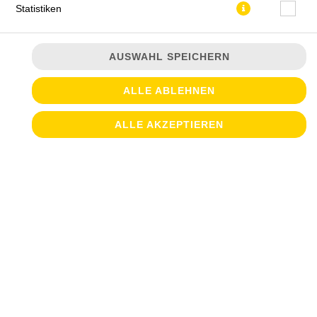
Statistiken
AUSWAHL SPEICHERN
ALLE ABLEHNEN
ALLE AKZEPTIEREN
0,5 l
JETZT BESTELLEN
© 2026
Croque & Salate
Impressum
Datenschutz
Datenschutzeinstellungen
Barrierefreiheit
AGB
Lieferdienstsoftware und Webshop von
SIDES