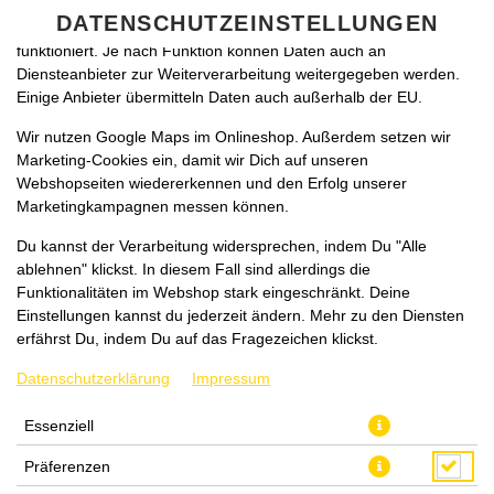
zu betreiben. Technisch essenzielle Cookies werden zwingend
DATENSCHUTZEINSTELLUNGEN
benötigt, damit bei Deinem Besuch unseres Webshops auch alles
funktioniert. Je nach Funktion können Daten auch an
Diensteanbieter zur Weiterverarbeitung weitergegeben werden.
Einige Anbieter übermitteln Daten auch außerhalb der EU.
Wir nutzen Google Maps im Onlineshop. Außerdem setzen wir
Marketing-Cookies ein, damit wir Dich auf unseren
Webshopseiten wiedererkennen und den Erfolg unserer
Marketingkampagnen messen können.
STÖRTEBEKER
Du kannst der Verarbeitung widersprechen, indem Du "Alle
BERNSTEINWEIZEN
ablehnen" klickst. In diesem Fall sind allerdings die
Funktionalitäten im Webshop stark eingeschränkt. Deine
ALKOHOLFREI
Einstellungen kannst du jederzeit ändern. Mehr zu den Diensten
erfährst Du, indem Du auf das Fragezeichen klickst.
Datenschutzerklärung
Impressum
Essenziell
Präferenzen