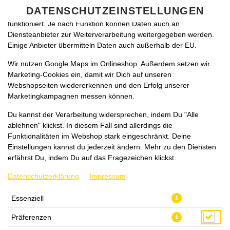
zu betreiben. Technisch essenzielle Cookies werden zwingend
DATENSCHUTZEINSTELLUNGEN
benötigt, damit bei Deinem Besuch unseres Webshops auch alles
funktioniert. Je nach Funktion können Daten auch an
Diensteanbieter zur Weiterverarbeitung weitergegeben werden.
Einige Anbieter übermitteln Daten auch außerhalb der EU.
Wir nutzen Google Maps im Onlineshop. Außerdem setzen wir
Marketing-Cookies ein, damit wir Dich auf unseren
Webshopseiten wiedererkennen und den Erfolg unserer
Marketingkampagnen messen können.
COCA-COLA
Du kannst der Verarbeitung widersprechen, indem Du "Alle
ablehnen" klickst. In diesem Fall sind allerdings die
Funktionalitäten im Webshop stark eingeschränkt. Deine
Einstellungen kannst du jederzeit ändern. Mehr zu den Diensten
erfährst Du, indem Du auf das Fragezeichen klickst.
Datenschutzerklärung
Impressum
Essenziell
Präferenzen