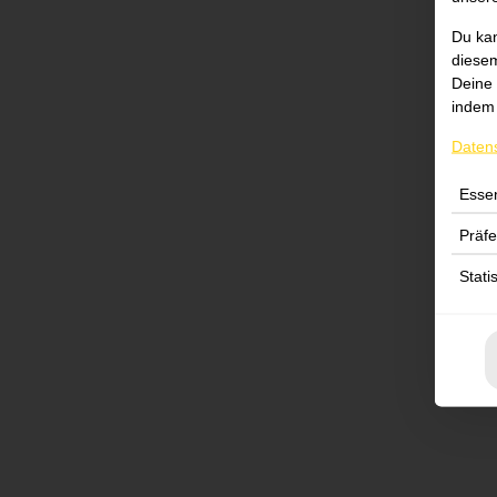
Du kan
diesem
Deine 
indem 
Daten
Essen
Präf
Stati