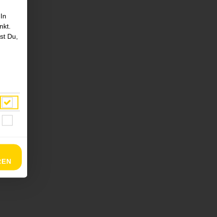
 In
nkt.
st Du,
REN