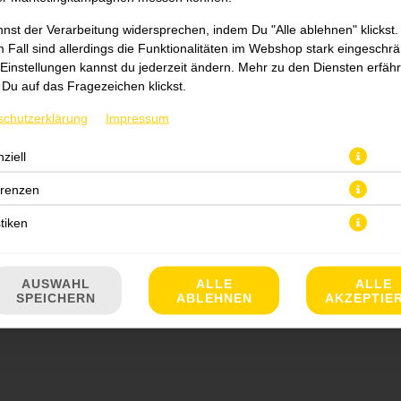
nst der Verarbeitung widersprechen, indem Du "Alle ablehnen" klickst.
 Fall sind allerdings die Funktionalitäten im Webshop stark eingeschrä
Einstellungen kannst du jederzeit ändern. Mehr zu den Diensten erfähr
Du auf das Fragezeichen klickst.
schutzerklärung
Impressum
ziell
180 g Becher
erenzen
JETZT BESTELLEN
stiken
AUSWAHL
ALLE
ALLE
SPEICHERN
ABLEHNEN
AKZEPTIE