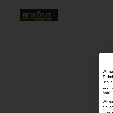
Wir nu
Techni
Besuch
auch a
Anbiet
Wir n
ein, d
unser