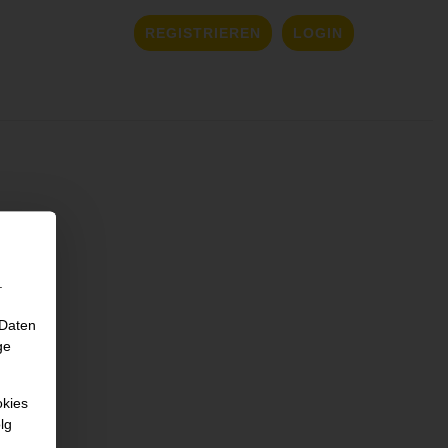
REGISTRIEREN
LOGIN
.
 Daten
ge
okies
lg