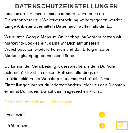
zu betreiben. Technisch essenzielle Cookies werden zwingend
DATENSCHUTZEINSTELLUNGEN
benötigt, damit bei Deinem Besuch unseres Webshops auch alles
funktioniert. Je nach Funktion können Daten auch an
Diensteanbieter zur Weiterverarbeitung weitergegeben werden.
Einige Anbieter übermitteln Daten auch außerhalb der EU.
Wir nutzen Google Maps im Onlineshop. Außerdem setzen wir
Marketing-Cookies ein, damit wir Dich auf unseren
Webshopseiten wiedererkennen und den Erfolg unserer
Marketingkampagnen messen können.
CAMEMBERT (XL)
Du kannst der Verarbeitung widersprechen, indem Du "Alle
ablehnen" klickst. In diesem Fall sind allerdings die
Funktionalitäten im Webshop stark eingeschränkt. Deine
Einstellungen kannst du jederzeit ändern. Mehr zu den Diensten
erfährst Du, indem Du auf das Fragezeichen klickst.
Datenschutzerklärung
Impressum
Essenziell
Präferenzen