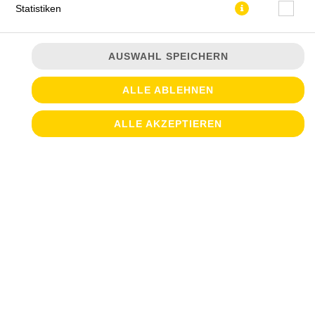
Statistiken
AUSWAHL SPEICHERN
ALLE ABLEHNEN
JETZT BESTELLEN
ALLE AKZEPTIEREN
© 2026
Croque & Salate
Impressum
Datenschutz
Datenschutzeinstellungen
Barrierefreiheit
AGB
Lieferdienstsoftware und Webshop von
SIDES