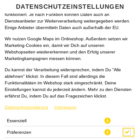
zu betreiben. Technisch essenzielle Cookies werden zwingend
DATENSCHUTZEINSTELLUNGEN
benötigt, damit bei Deinem Besuch unseres Webshops auch alles
funktioniert. Je nach Funktion können Daten auch an
Diensteanbieter zur Weiterverarbeitung weitergegeben werden.
Einige Anbieter übermitteln Daten auch außerhalb der EU.
Wir nutzen Google Maps im Onlineshop. Außerdem setzen wir
Marketing-Cookies ein, damit wir Dich auf unseren
Webshopseiten wiedererkennen und den Erfolg unserer
Marketingkampagnen messen können.
CHICKEN KEBAB (XL)
Du kannst der Verarbeitung widersprechen, indem Du "Alle
ablehnen" klickst. In diesem Fall sind allerdings die
Funktionalitäten im Webshop stark eingeschränkt. Deine
Einstellungen kannst du jederzeit ändern. Mehr zu den Diensten
erfährst Du, indem Du auf das Fragezeichen klickst.
Datenschutzerklärung
Impressum
Essenziell
Präferenzen