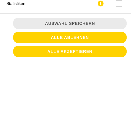
Statistiken
AUSWAHL SPEICHERN
ALLE ABLEHNEN
JETZT BESTELLEN
ALLE AKZEPTIEREN
© 2026
Croque & Salate
Impressum
Datenschutz
Datenschutzeinstellungen
Barrierefreiheit
AGB
Lieferdienstsoftware und Webshop von
SIDES