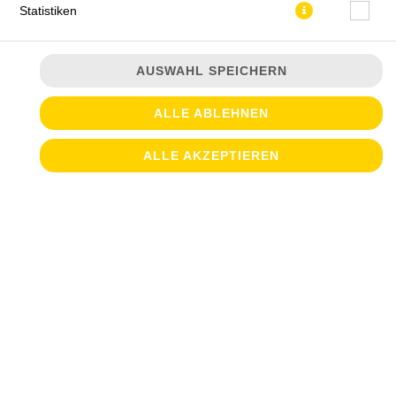
Statistiken
AUSWAHL SPEICHERN
ALLE ABLEHNEN
JETZT BESTELLEN
ALLE AKZEPTIEREN
© 2026
Croque & Salate
Impressum
Datenschutz
Datenschutzeinstellungen
Barrierefreiheit
AGB
Lieferdienstsoftware und Webshop von
SIDES