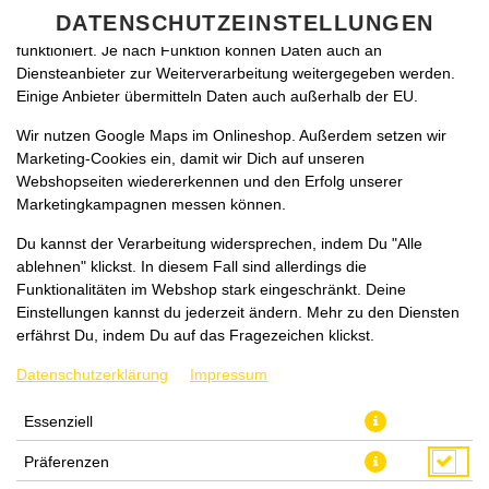
zu betreiben. Technisch essenzielle Cookies werden zwingend
DATENSCHUTZEINSTELLUNGEN
benötigt, damit bei Deinem Besuch unseres Webshops auch alles
funktioniert. Je nach Funktion können Daten auch an
Diensteanbieter zur Weiterverarbeitung weitergegeben werden.
Einige Anbieter übermitteln Daten auch außerhalb der EU.
Wir nutzen Google Maps im Onlineshop. Außerdem setzen wir
Marketing-Cookies ein, damit wir Dich auf unseren
Webshopseiten wiedererkennen und den Erfolg unserer
Marketingkampagnen messen können.
BURGER (LARGE)
Du kannst der Verarbeitung widersprechen, indem Du "Alle
ablehnen" klickst. In diesem Fall sind allerdings die
Funktionalitäten im Webshop stark eingeschränkt. Deine
Einstellungen kannst du jederzeit ändern. Mehr zu den Diensten
erfährst Du, indem Du auf das Fragezeichen klickst.
Datenschutzerklärung
Impressum
Essenziell
Präferenzen