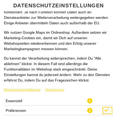
zu betreiben. Technisch essenzielle Cookies werden zwingend
DATENSCHUTZEINSTELLUNGEN
benötigt, damit bei Deinem Besuch unseres Webshops auch alles
funktioniert. Je nach Funktion können Daten auch an
Diensteanbieter zur Weiterverarbeitung weitergegeben werden.
Einige Anbieter übermitteln Daten auch außerhalb der EU.
Wir nutzen Google Maps im Onlineshop. Außerdem setzen wir
Marketing-Cookies ein, damit wir Dich auf unseren
Webshopseiten wiedererkennen und den Erfolg unserer
Marketingkampagnen messen können.
CHILI CON CARNE (MINI)
Du kannst der Verarbeitung widersprechen, indem Du "Alle
ablehnen" klickst. In diesem Fall sind allerdings die
Funktionalitäten im Webshop stark eingeschränkt. Deine
Einstellungen kannst du jederzeit ändern. Mehr zu den Diensten
erfährst Du, indem Du auf das Fragezeichen klickst.
Datenschutzerklärung
Impressum
Essenziell
Präferenzen