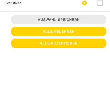
Statistiken
AUSWAHL SPEICHERN
ALLE ABLEHNEN
JETZT BESTELLEN
ALLE AKZEPTIEREN
© 2026
Croque & Salate
Impressum
Datenschutz
Datenschutzeinstellungen
Barrierefreiheit
AGB
Lieferdienstsoftware und Webshop von
SIDES