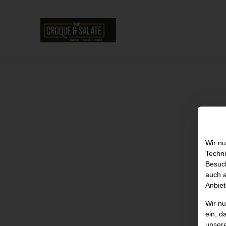
Wir nu
Techni
Besuch
auch a
Anbiet
Wir n
ein, d
unser