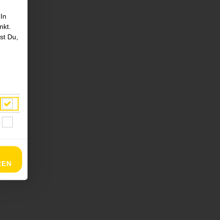
 In
nkt.
st Du,
REN