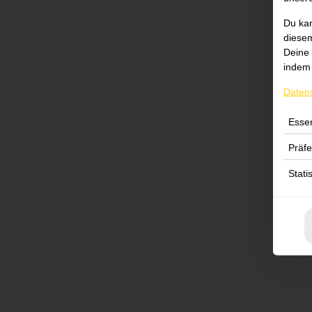
Du kan
diesem
Deine 
indem 
Daten
Essen
Präf
Stati