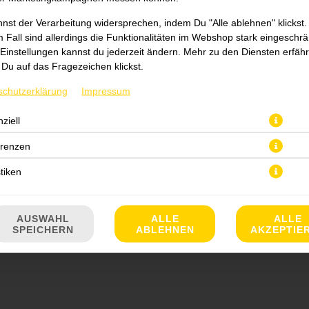
nst der Verarbeitung widersprechen, indem Du "Alle ablehnen" klickst.
 Fall sind allerdings die Funktionalitäten im Webshop stark eingeschrä
Einstellungen kannst du jederzeit ändern. Mehr zu den Diensten erfähr
Du auf das Fragezeichen klickst.
schutzerklärung
Impressum
ziell
JETZT BESTELLEN
erenzen
stiken
AUSWAHL
ALLE
ALLE
SPEICHERN
ABLEHNEN
AKZEPTIE