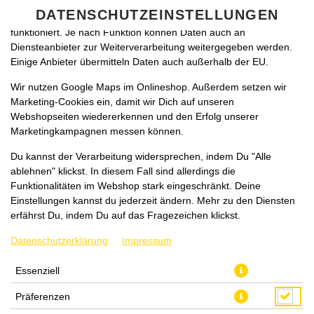
zu betreiben. Technisch essenzielle Cookies werden zwingend
DATENSCHUTZEINSTELLUNGEN
benötigt, damit bei Deinem Besuch unseres Webshops auch alles
funktioniert. Je nach Funktion können Daten auch an
Diensteanbieter zur Weiterverarbeitung weitergegeben werden.
Einige Anbieter übermitteln Daten auch außerhalb der EU.
Wir nutzen Google Maps im Onlineshop. Außerdem setzen wir
Marketing-Cookies ein, damit wir Dich auf unseren
Webshopseiten wiedererkennen und den Erfolg unserer
Marketingkampagnen messen können.
HAWAII (LARGE)
Du kannst der Verarbeitung widersprechen, indem Du "Alle
ablehnen" klickst. In diesem Fall sind allerdings die
Funktionalitäten im Webshop stark eingeschränkt. Deine
Einstellungen kannst du jederzeit ändern. Mehr zu den Diensten
erfährst Du, indem Du auf das Fragezeichen klickst.
Datenschutzerklärung
Impressum
Essenziell
Präferenzen