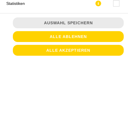
Statistiken
AUSWAHL SPEICHERN
ALLE ABLEHNEN
JETZT BESTELLEN
ALLE AKZEPTIEREN
© 2026
Croque & Salate
Impressum
Datenschutz
Datenschutzeinstellungen
Barrierefreiheit
AGB
Lieferdienstsoftware und Webshop von
SIDES