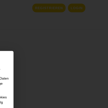
REGISTRIEREN
LOGIN
.
 Daten
ge
okies
lg