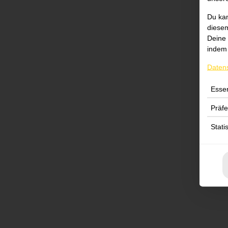
Du kan
diesem
Deine 
indem 
Daten
Essen
Präf
Stati