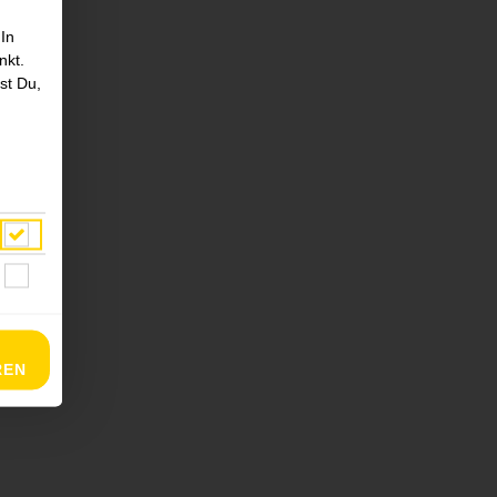
 In
nkt.
st Du,
REN