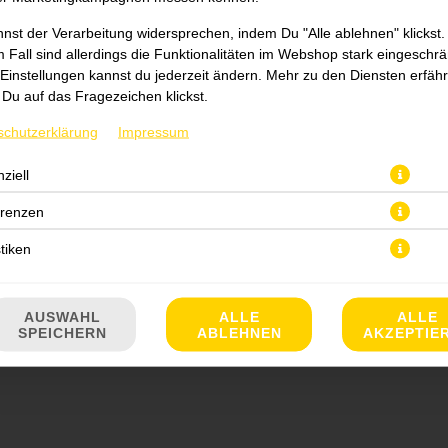
nst der Verarbeitung widersprechen, indem Du "Alle ablehnen" klickst.
 Fall sind allerdings die Funktionalitäten im Webshop stark eingeschrä
Einstellungen kannst du jederzeit ändern. Mehr zu den Diensten erfähr
Du auf das Fragezeichen klickst.
schutzerklärung
Impressum
ziell
JETZT BESTELLEN
erenzen
stiken
AUSWAHL
ALLE
ALLE
SPEICHERN
ABLEHNEN
AKZEPTIE