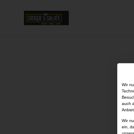
Wir nu
Techni
Besuch
auch a
Anbiet
Wir n
ein, d
unser