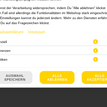
nst der Verarbeitung widersprechen, indem Du "Alle ablehnen" klickst.
 Fall sind allerdings die Funktionalitäten im Webshop stark eingeschrä
Einstellungen kannst du jederzeit ändern. Mehr zu den Diensten erfähr
Du auf das Fragezeichen klickst.
schutzerklärung
Impressum
ziell
JETZT BESTELLEN
erenzen
stiken
AUSWAHL
ALLE
ALLE
SPEICHERN
ABLEHNEN
AKZEPTIE