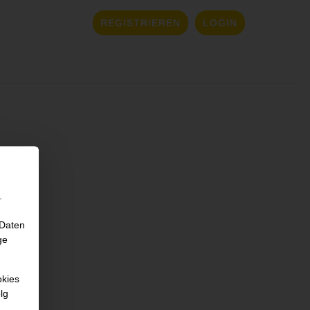
REGISTRIEREN
LOGIN
.
 Daten
ge
okies
lg