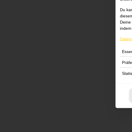
Du kan
diesem
Deine 
indem 
Daten
Essen
Präf
Stati