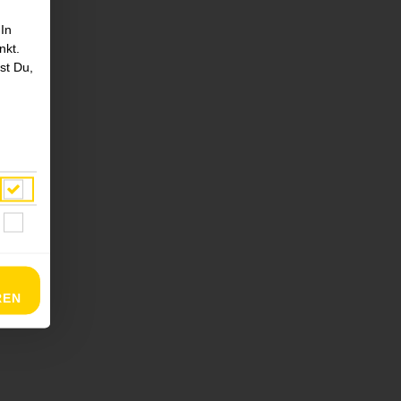
 In
nkt.
st Du,
REN