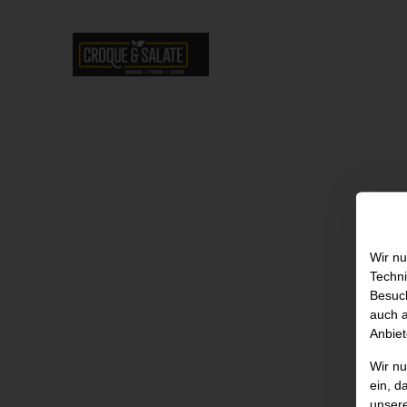
Wir nu
Techni
Besuch
auch a
Anbiet
Wir n
ein, d
unser